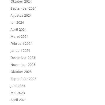
Oktober 2024
September 2024
Agustus 2024
Juli 2024
April 2024
Maret 2024
Februari 2024
Januari 2024
Desember 2023
November 2023
Oktober 2023
September 2023
Juni 2023
Mei 2023
April 2023