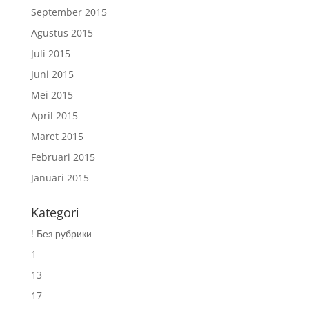
September 2015
Agustus 2015
Juli 2015
Juni 2015
Mei 2015
April 2015
Maret 2015
Februari 2015
Januari 2015
Kategori
! Без рубрики
1
13
17