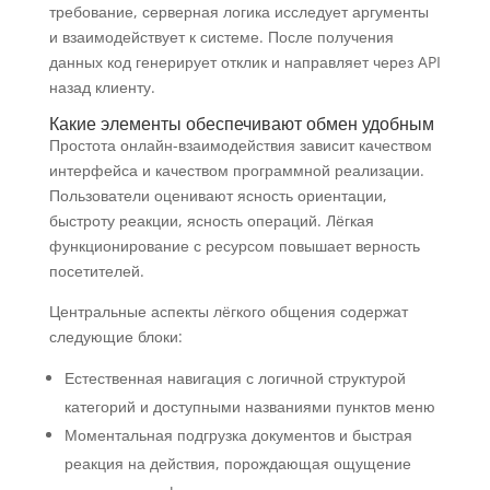
требование, серверная логика исследует аргументы
и взаимодействует к системе. После получения
данных код генерирует отклик и направляет через API
назад клиенту.
Какие элементы обеспечивают обмен удобным
Простота онлайн-взаимодействия зависит качеством
интерфейса и качеством программной реализации.
Пользователи оценивают ясность ориентации,
быстроту реакции, ясность операций. Лёгкая
функционирование с ресурсом повышает верность
посетителей.
Центральные аспекты лёгкого общения содержат
следующие блоки:
Естественная навигация с логичной структурой
категорий и доступными названиями пунктов меню
Моментальная подгрузка документов и быстрая
реакция на действия, порождающая ощущение