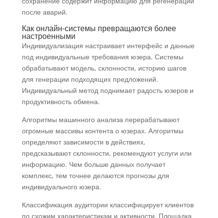
сохранение содержит информацию для регенерации
после аварий.
Как онлайн-системы превращаются более
настроенными
Индивидуализация настраивает интерфейс и данные
под индивидуальные требования юзера. Системы
обрабатывают модель, склонности, историю шагов
для генерации подходящих предложений.
Индивидуальный метод поднимает радость юзеров и
продуктивность обмена.
Алгоритмы машинного анализа перерабатывают
огромные массивы контента о юзерах. Алгоритмы
определяют зависимости в действиях,
предсказывают склонности, рекомендуют услуги или
информацию. Чем больше данных получает
комплекс, тем точнее делаются прогнозы для
индивидуального юзера.
Классификация аудитории классифицирует клиентов
по схожим характеристикам и активности. Площадка