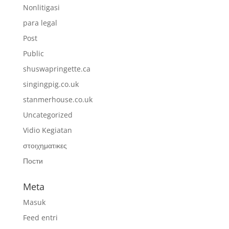
Nonlitigasi
para legal
Post
Public
shuswapringette.ca
singingpig.co.uk
stanmerhouse.co.uk
Uncategorized
Vidio Kegiatan
στοιχηματικες
Пости
Meta
Masuk
Feed entri