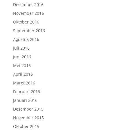
Desember 2016
November 2016
Oktober 2016
September 2016
Agustus 2016
Juli 2016
Juni 2016
Mei 2016
April 2016
Maret 2016
Februari 2016
Januari 2016
Desember 2015
November 2015
Oktober 2015