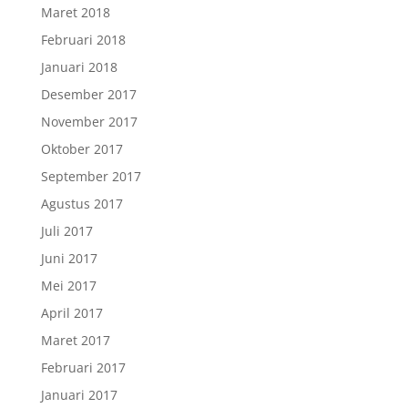
Maret 2018
Februari 2018
Januari 2018
Desember 2017
November 2017
Oktober 2017
September 2017
Agustus 2017
Juli 2017
Juni 2017
Mei 2017
April 2017
Maret 2017
Februari 2017
Januari 2017