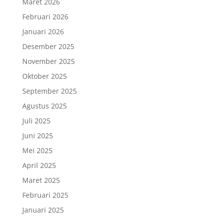
Maret 2026
Februari 2026
Januari 2026
Desember 2025
November 2025
Oktober 2025
September 2025
Agustus 2025
Juli 2025
Juni 2025
Mei 2025
April 2025
Maret 2025
Februari 2025
Januari 2025