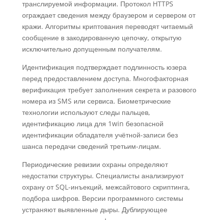
транслируемой информации. Протокол HTTPS
ограждает сведения между браузером и сервером от
кражи. Алгоритмы криптования переводят читаемый
сообщение в закодированную цепочку, открытую
исключительно допущенным получателям.
Идентификация подтверждает подлинность юзера
перед предоставлением доступа. Многофакторная
верификация требует заполнения секрета и разового
номера из SMS или сервиса. Биометрические
технологии используют следы пальцев,
идентификацию лица для 1win безопасной
идентификации обладателя учётной-записи без
шанса передачи сведений третьим-лицам.
Периодические ревизии охраны определяют
недостатки структуры. Специалисты анализируют
охрану от SQL-инъекций, межсайтового скриптинга,
подбора шифров. Версии программного системы
устраняют выявленные дыры. Дублирующее