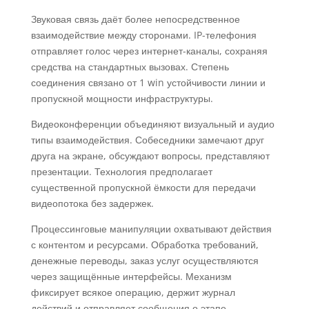
Звуковая связь даёт более непосредственное
взаимодействие между сторонами. IP-телефония
отправляет голос через интернет-каналы, сохраняя
средства на стандартных вызовах. Степень
соединения связано от 1 win устойчивости линии и
пропускной мощности инфраструктуры.
Видеоконференции объединяют визуальный и аудио
типы взаимодействия. Собеседники замечают друг
друга на экране, обсуждают вопросы, представляют
презентации. Технология предполагает
существенной пропускной ёмкости для передачи
видеопотока без задержек.
Процессинговые манипуляции охватывают действия
с контентом и ресурсами. Обработка требований,
денежные переводы, заказ услуг осуществляются
через защищённые интерфейсы. Механизм
фиксирует всякое операцию, держит журнал
действий и отправляет сообщения о этапе