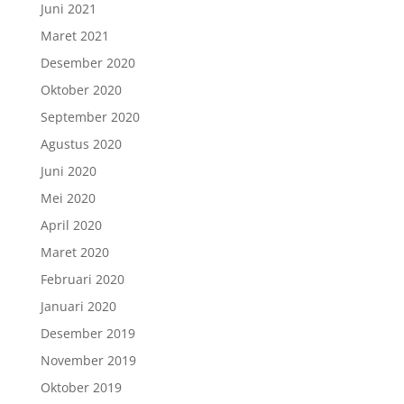
Juni 2021
Maret 2021
Desember 2020
Oktober 2020
September 2020
Agustus 2020
Juni 2020
Mei 2020
April 2020
Maret 2020
Februari 2020
Januari 2020
Desember 2019
November 2019
Oktober 2019