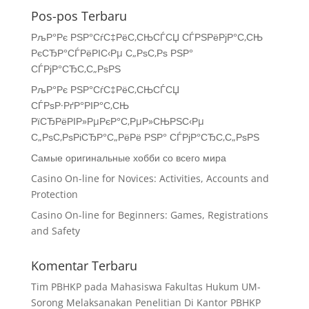
Pos-pos Terbaru
РљР°Рє РЅР°СѓС‡РёС‚СЊСЃСЏ СЃРЅРёРјР°С‚СЊ
РєСЂР°СЃРёРІС‹Рµ С„РѕС‚Рѕ РЅР°
СЃРјР°СЂС‚С„РѕРЅ
РљР°Рє РЅР°СѓС‡РёС‚СЊСЃСЏ
СЃРѕР·РґР°РІР°С‚СЊ
РїСЂРёРІР»РµРєР°С‚РµР»СЊРЅС‹Рµ
С„РѕС‚РѕРіСЂР°С„РёРё РЅР° СЃРјР°СЂС‚С„РѕРЅ
Самые оригинальные хобби со всего мира
Casino On-line for Novices: Activities, Accounts and
Protection
Casino On-line for Beginners: Games, Registrations
and Safety
Komentar Terbaru
Tim PBHKP
pada
Mahasiswa Fakultas Hukum UM-
Sorong Melaksanakan Penelitian Di Kantor PBHKP