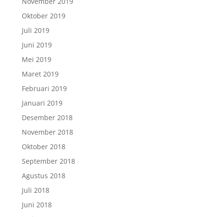
November 2019
Oktober 2019
Juli 2019
Juni 2019
Mei 2019
Maret 2019
Februari 2019
Januari 2019
Desember 2018
November 2018
Oktober 2018
September 2018
Agustus 2018
Juli 2018
Juni 2018