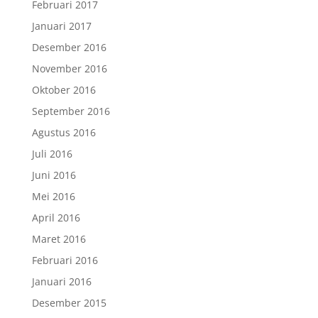
Februari 2017
Januari 2017
Desember 2016
November 2016
Oktober 2016
September 2016
Agustus 2016
Juli 2016
Juni 2016
Mei 2016
April 2016
Maret 2016
Februari 2016
Januari 2016
Desember 2015