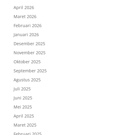
April 2026
Maret 2026
Februari 2026
Januari 2026
Desember 2025
November 2025
Oktober 2025
September 2025
Agustus 2025
Juli 2025
Juni 2025
Mei 2025
April 2025
Maret 2025
Februari 2025