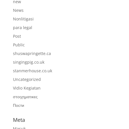
new
News
Nonlitigasi
para legal
Post
Public
shuswapringette.ca
singingpig.co.uk
stanmerhouse.co.uk
Uncategorized
Vidio Kegiatan
στοιχηματικες
Пости
Meta
Masuk