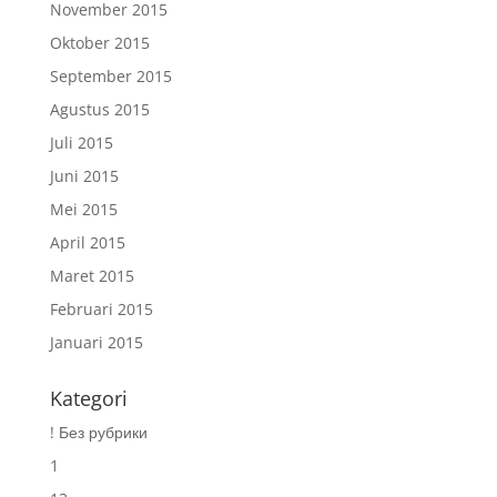
November 2015
Oktober 2015
September 2015
Agustus 2015
Juli 2015
Juni 2015
Mei 2015
April 2015
Maret 2015
Februari 2015
Januari 2015
Kategori
! Без рубрики
1