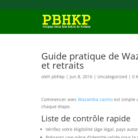
Guide pratique de Waz
et retraits
oleh
pbhkp
|
Jun 8, 2016
|
Uncategorized
|
0 
Commencer avec
Wazamba casino
est simple 
chaque étape.
Liste de contrôle rapide
Vérifiez votre éligibilité (âge légal, pays autor
Préparez une pièce d’identité valide pour la 