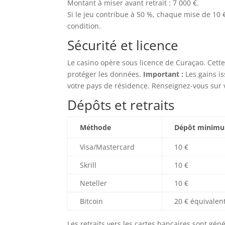
Montant à miser avant retrait : 7 000 €.
Si le jeu contribue à 50 %, chaque mise de 10 
condition.
Sécurité et licence
Le casino opère sous licence de Curaçao. Cette
protéger les données.
Important :
Les gains i
votre pays de résidence. Renseignez-vous sur vo
Dépôts et retraits
Méthode
Dépôt minim
Visa/Mastercard
10 €
Skrill
10 €
Neteller
10 €
Bitcoin
20 € équivalen
Les retraits vers les cartes bancaires sont gén