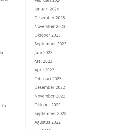
Februari 2024
Januari 2024
Desember 2023
November 2023
Oktober 2023
September 2023
la
Juni 2023
Mei 2023
April 2023
Februari 2023
Desember 2022
November 2022
Oktober 2022
. La
September 2022
Agustus 2022