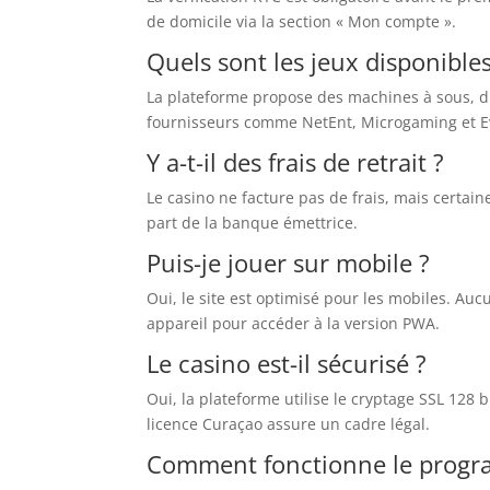
de domicile via la section « Mon compte ».
Quels sont les jeux disponibles
La plateforme propose des machines à sous, du 
fournisseurs comme NetEnt, Microgaming et E
Y a-t-il des frais de retrait ?
Le casino ne facture pas de frais, mais certai
part de la banque émettrice.
Puis-je jouer sur mobile ?
Oui, le site est optimisé pour les mobiles. Aucu
appareil pour accéder à la version PWA.
Le casino est-il sécurisé ?
Oui, la plateforme utilise le cryptage SSL 128
licence Curaçao assure un cadre légal.
Comment fonctionne le progr