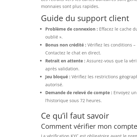
monnaies sont plus rapides.
Guide du support client
Problème de connexion :
Effacez le cache d
oublié ».
Bonus non crédité :
Vérifiez les conditions
Contactez le chat en direct.
Retrait en attente :
Assurez-vous que la vérif
après validation.
Jeu bloqué :
Vérifiez les restrictions géogra
autorisé.
Demande de relevé de compte :
Envoyez un e
l’historique sous 72 heures.
Ce qu’il faut savoir
Comment vérifier mon compte
La vérification KYC est obligatoire avant le prem