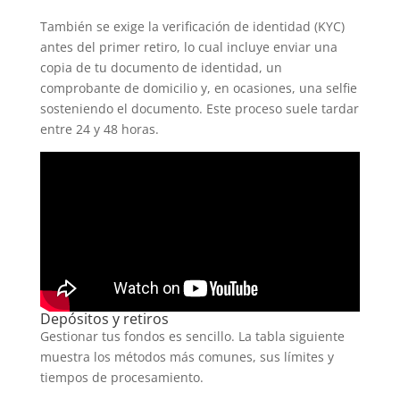
También se exige la verificación de identidad (KYC)
antes del primer retiro, lo cual incluye enviar una
copia de tu documento de identidad, un
comprobante de domicilio y, en ocasiones, una selfie
sosteniendo el documento. Este proceso suele tardar
entre 24 y 48 horas.
Depósitos y retiros
Gestionar tus fondos es sencillo. La tabla siguiente
muestra los métodos más comunes, sus límites y
tiempos de procesamiento.