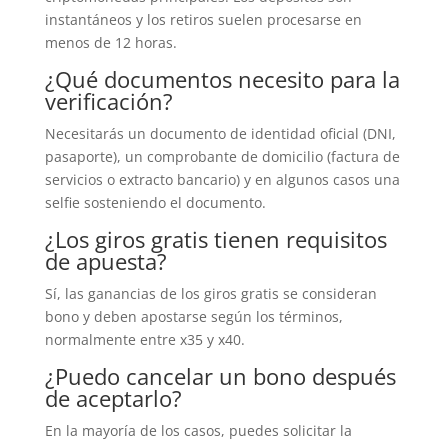
instantáneos y los retiros suelen procesarse en
menos de 12 horas.
¿Qué documentos necesito para la
verificación?
Necesitarás un documento de identidad oficial (DNI,
pasaporte), un comprobante de domicilio (factura de
servicios o extracto bancario) y en algunos casos una
selfie sosteniendo el documento.
¿Los giros gratis tienen requisitos
de apuesta?
Sí, las ganancias de los giros gratis se consideran
bono y deben apostarse según los términos,
normalmente entre x35 y x40.
¿Puedo cancelar un bono después
de aceptarlo?
En la mayoría de los casos, puedes solicitar la