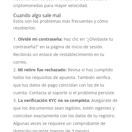
criptomonedas para mayor velocidad.
Cuando algo sale mal
Estos son los problemas más frecuentes y cómo
resolverlos:
Olvidé mi contraseña:
Haz clic en “¿Olvidaste tu
contraseña?” en la página de inicio de sesión.
Recibirás un enlace de restablecimiento en tu
correo.
Mi retiro fue rechazado:
Revisa si has cumplido
todos los requisitos de apuesta. También verifica
que tus datos de pago coincidan con los de tu
cuenta. Contacta al soporte si el problema persiste.
La verificación KYC no se completa:
Asegúrate de
que los documentos sean legibles, estén vigentes y
coincidan exactamente con los datos de tu registro.
Algunas veces se requiere un comprobante de
domicilio reciente (menos de 3 meses).