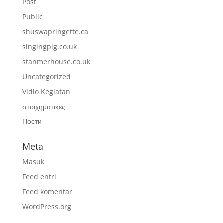
Post
Public
shuswapringette.ca
singingpig.co.uk
stanmerhouse.co.uk
Uncategorized
Vidio Kegiatan
στοιχηματικες
Пости
Meta
Masuk
Feed entri
Feed komentar
WordPress.org