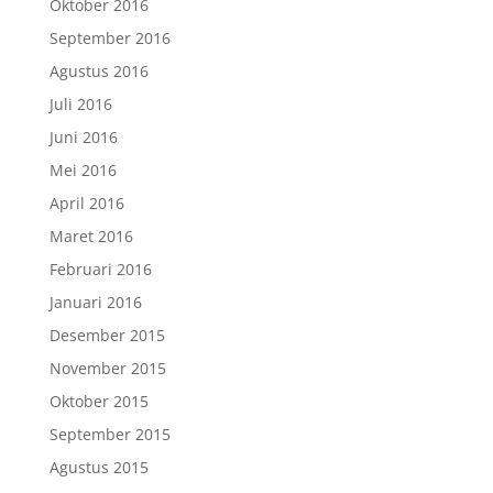
Oktober 2016
September 2016
Agustus 2016
Juli 2016
Juni 2016
Mei 2016
April 2016
Maret 2016
Februari 2016
Januari 2016
Desember 2015
November 2015
Oktober 2015
September 2015
Agustus 2015