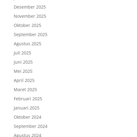
Desember 2025
November 2025
Oktober 2025
September 2025
Agustus 2025
Juli 2025
Juni 2025
Mei 2025
April 2025
Maret 2025
Februari 2025
Januari 2025
Oktober 2024
September 2024
Agustus 2024