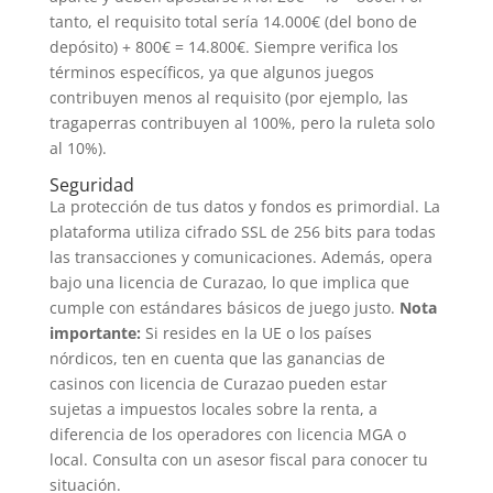
tanto, el requisito total sería 14.000€ (del bono de
depósito) + 800€ = 14.800€. Siempre verifica los
términos específicos, ya que algunos juegos
contribuyen menos al requisito (por ejemplo, las
tragaperras contribuyen al 100%, pero la ruleta solo
al 10%).
Seguridad
La protección de tus datos y fondos es primordial. La
plataforma utiliza cifrado SSL de 256 bits para todas
las transacciones y comunicaciones. Además, opera
bajo una licencia de Curazao, lo que implica que
cumple con estándares básicos de juego justo.
Nota
importante:
Si resides en la UE o los países
nórdicos, ten en cuenta que las ganancias de
casinos con licencia de Curazao pueden estar
sujetas a impuestos locales sobre la renta, a
diferencia de los operadores con licencia MGA o
local. Consulta con un asesor fiscal para conocer tu
situación.