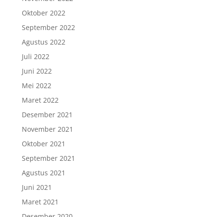
Oktober 2022
September 2022
Agustus 2022
Juli 2022
Juni 2022
Mei 2022
Maret 2022
Desember 2021
November 2021
Oktober 2021
September 2021
Agustus 2021
Juni 2021
Maret 2021
Desember 2020