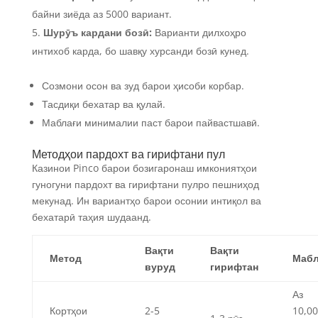
байни зиёда аз 5000 вариант.
Шурӯъ кардани бозӣ:
Варианти дилхоҳро
интихоб карда, бо шавқу хурсанди бозӣ кунед.
Созмони осон ва зуд барои ҳисоби корбар.
Тасдиқи бехатар ва қулай.
Маблағи минималии паст барои пайвастшавӣ.
Методҳои пардохт ва гирифтани пул
Казинои Pinco барои бозигаронаш имкониятҳои
гуногуни пардохт ва гирифтани пулро пешниҳод
мекунад. Ин вариантҳо барои осонии интиқол ва
бехатарӣ таҳия шудаанд.
Вақти
Вақти
Метод
Мабл
вуруд
гирифтан
Аз
Кортҳои
2-5
10,0