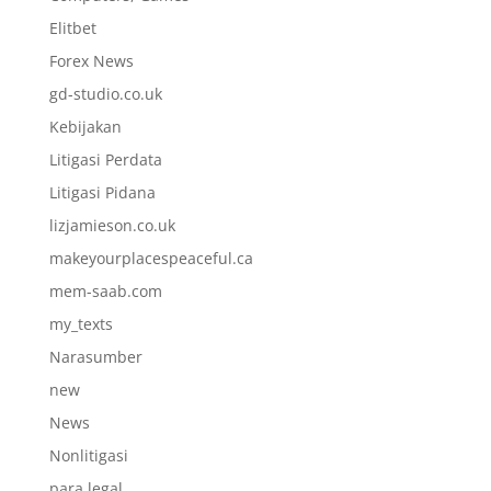
Elitbet
Forex News
gd-studio.co.uk
Kebijakan
Litigasi Perdata
Litigasi Pidana
lizjamieson.co.uk
makeyourplacespeaceful.ca
mem-saab.com
my_texts
Narasumber
new
News
Nonlitigasi
para legal