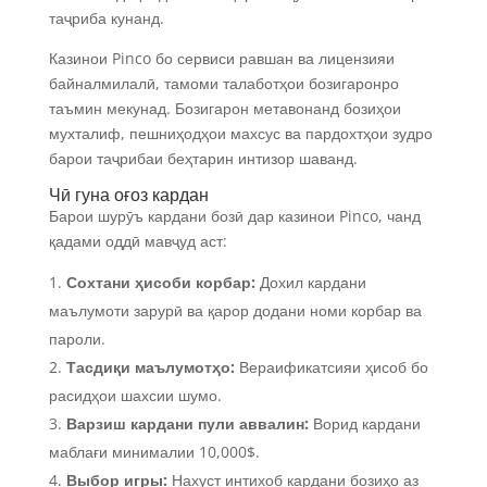
таҷриба кунанд.
Казинои Pinco бо сервиси равшан ва лицензияи
байналмилалӣ, тамоми талаботҳои бозигаронро
таъмин мекунад. Бозигарон метавонанд бозиҳои
мухталиф, пешниҳодҳои махсус ва пардохтҳои зудро
барои таҷрибаи беҳтарин интизор шаванд.
Чӣ гуна оғоз кардан
Барои шурӯъ кардани бозӣ дар казинои Pinco, чанд
қадами оддӣ мавҷуд аст:
Сохтани ҳисоби корбар:
Дохил кардани
маълумоти зарурӣ ва қарор додани номи корбар ва
пароли.
Тасдиқи маълумотҳо:
Вераификатсияи ҳисоб бо
расидҳои шахсии шумо.
Варзиш кардани пули аввалин:
Ворид кардани
маблағи минималии 10,000$.
Выбор игры:
Нахуст интихоб кардани бозиҳо аз