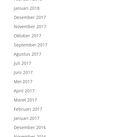
Januari 2018
Desember 2017
November 2017
Oktober 2017
September 2017
Agustus 2017
Juli 2017
Juni 2017
Mei 2017
April 2017
Maret 2017
Februari 2017
Januari 2017
Desember 2016
November 2016