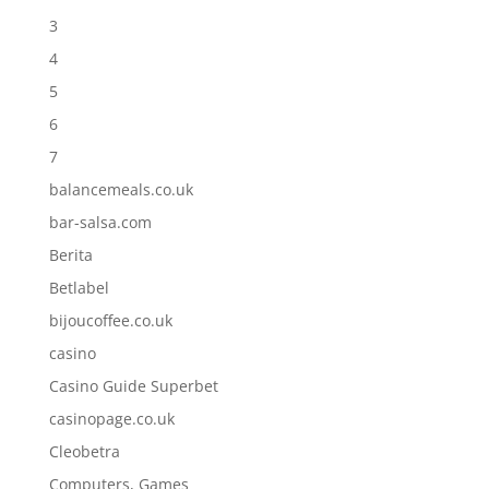
3
4
5
6
7
balancemeals.co.uk
bar-salsa.com
Berita
Betlabel
bijoucoffee.co.uk
casino
Casino Guide Superbet
casinopage.co.uk
Cleobetra
Computers, Games