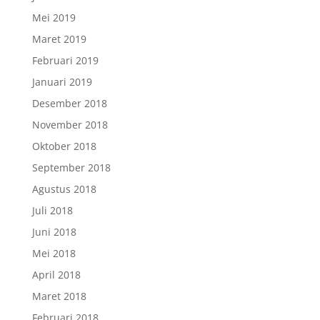
Mei 2019
Maret 2019
Februari 2019
Januari 2019
Desember 2018
November 2018
Oktober 2018
September 2018
Agustus 2018
Juli 2018
Juni 2018
Mei 2018
April 2018
Maret 2018
Februari 2018