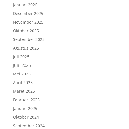
Januari 2026
Desember 2025
November 2025
Oktober 2025
September 2025
Agustus 2025
Juli 2025
Juni 2025
Mei 2025
April 2025
Maret 2025
Februari 2025
Januari 2025
Oktober 2024
September 2024