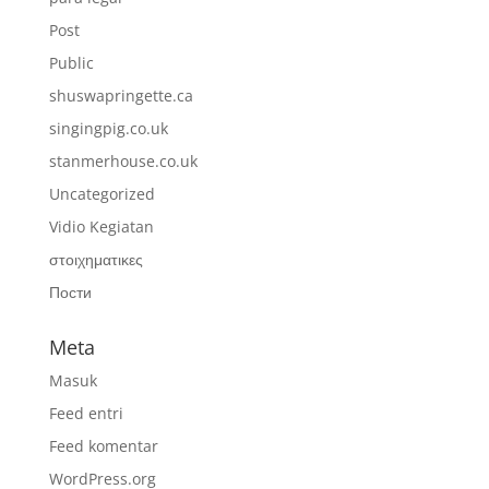
Post
Public
shuswapringette.ca
singingpig.co.uk
stanmerhouse.co.uk
Uncategorized
Vidio Kegiatan
στοιχηματικες
Пости
Meta
Masuk
Feed entri
Feed komentar
WordPress.org