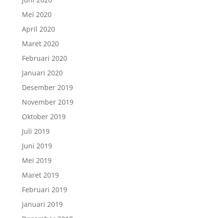
Mei 2020
April 2020
Maret 2020
Februari 2020
Januari 2020
Desember 2019
November 2019
Oktober 2019
Juli 2019
Juni 2019
Mei 2019
Maret 2019
Februari 2019
Januari 2019