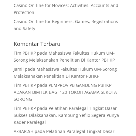
Casino On-line for Novices: Activities, Accounts and
Protection
Casino On-line for Beginners: Games, Registrations
and Safety
Komentar Terbaru
Tim PBHKP
pada
Mahasiswa Fakultas Hukum UM-
Sorong Melaksanakan Penelitian Di Kantor PBHKP
Jamil
pada
Mahasiswa Fakultas Hukum UM-Sorong
Melaksanakan Penelitian Di Kantor PBHKP
Tim PBHKP
pada
PEMPROV PB GANDENG PBHKP
ADAKAN BIMTEK BAGI 120 TOKOH AGAMA SEKOTA
SORONG
Tim PBHKP
pada
Pelatihan Paralegal Tingkat Dasar
Sukses Dilaksanakan, Kampung Yeflio Segera Punya
Kader Paralegal
AkBAR,SH
pada
Pelatihan Paralegal Tingkat Dasar