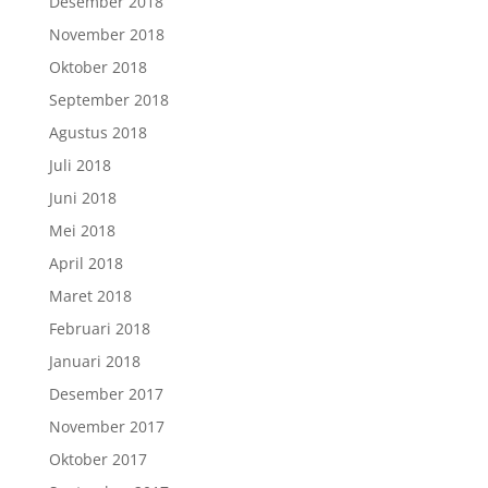
Desember 2018
November 2018
Oktober 2018
September 2018
Agustus 2018
Juli 2018
Juni 2018
Mei 2018
April 2018
Maret 2018
Februari 2018
Januari 2018
Desember 2017
November 2017
Oktober 2017