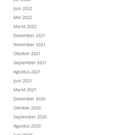
Juni 2022
Mei 2022
Maret 2022
Desember 2021
November 2021
Oktober 2021
September 2021
Agustus 2021
Juni 2021
Maret 2021
Desember 2020
Oktober 2020
September 2020
Agustus 2020
Juni 2020