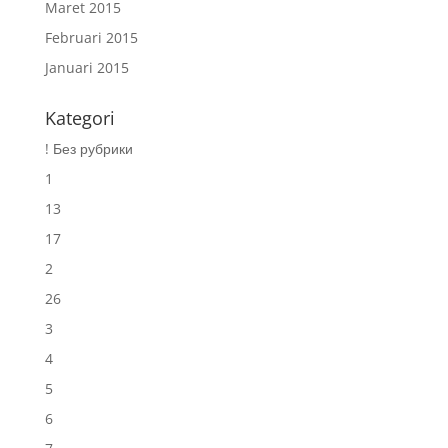
Maret 2015
Februari 2015
Januari 2015
Kategori
! Без рубрики
1
13
17
2
26
3
4
5
6