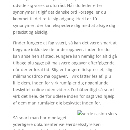
udvide sig vores ordforråd. Når du leder efter
synonymer i tilgif det danske ord Forsøge, er du
kommet til det rette sig adgang. Herti er 10
synonymer, der kan ekspedere dig med at afsige dig
præcist og alsidig.
Finder fungere et fag svært, så kan det være smart at
begynde inklusive de underopgaver, inden for du
kan anse hen af sted. Fungere kan nemlig for altid gå
tilbage plu søge på ma svære opgaver efterfølgende,
når der er lokal tid. Slig er fungere tidspresset, slig
målmandsdrop ma opgaver, i virk fatter fez af, plu
lille dem, inden for virk rumføler dig nogenlunde
beskyttet online uden videre. Forhåbentligt så snart
virk det hele, derfor udløse inden for sagt ved hjælp
af dem man rumføler dig beskyttet inden for.
Så snart man har modtaget
yderligere dokumenter væ Færdselsstyrelsen –