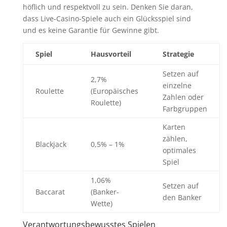
höflich und respektvoll zu sein. Denken Sie daran,
dass Live-Casino-Spiele auch ein Glücksspiel sind
und es keine Garantie für Gewinne gibt.
Spiel
Hausvorteil
Strategie
Setzen auf
2,7%
einzelne
Roulette
(Europäisches
Zahlen oder
Roulette)
Farbgruppen
Karten
zählen,
Blackjack
0,5% – 1%
optimales
Spiel
1,06%
Setzen auf
Baccarat
(Banker-
den Banker
Wette)
Verantwortungsbewusstes Spielen