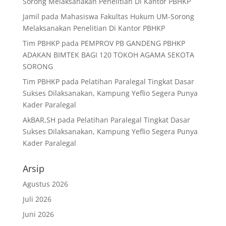
Sorong Melaksanakan Penelitian Di Kantor PBHKP
Jamil
pada
Mahasiswa Fakultas Hukum UM-Sorong
Melaksanakan Penelitian Di Kantor PBHKP
Tim PBHKP
pada
PEMPROV PB GANDENG PBHKP
ADAKAN BIMTEK BAGI 120 TOKOH AGAMA SEKOTA
SORONG
Tim PBHKP
pada
Pelatihan Paralegal Tingkat Dasar
Sukses Dilaksanakan, Kampung Yeflio Segera Punya
Kader Paralegal
AkBAR,SH
pada
Pelatihan Paralegal Tingkat Dasar
Sukses Dilaksanakan, Kampung Yeflio Segera Punya
Kader Paralegal
Arsip
Agustus 2026
Juli 2026
Juni 2026