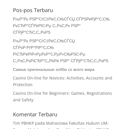
Pos-pos Terbaru
РљР°Рє РЅР°СѓС‡РёС‚СЊСЃСЏ СЃРЅРёРјР°С‚СЊ
РєСЂР°СЃРёРІС‹Рµ С„РѕС‚Рѕ РЅР°
СЃРјР°СЂС‚С„РѕРЅ
РљР°Рє РЅР°СѓС‡РёС‚СЊСЃСЏ
СЃРѕР·РґР°РІР°С‚СЊ
РїСЂРёРІР»РµРєР°С‚РµР»СЊРЅС‹Рµ
С„РѕС‚РѕРіСЂР°С„РёРё РЅР° СЃРјР°СЂС‚С„РѕРЅ
Самые оригинальные хобби со всего мира
Casino On-line for Novices: Activities, Accounts and
Protection
Casino On-line for Beginners: Games, Registrations
and Safety
Komentar Terbaru
Tim PBHKP
pada
Mahasiswa Fakultas Hukum UM-