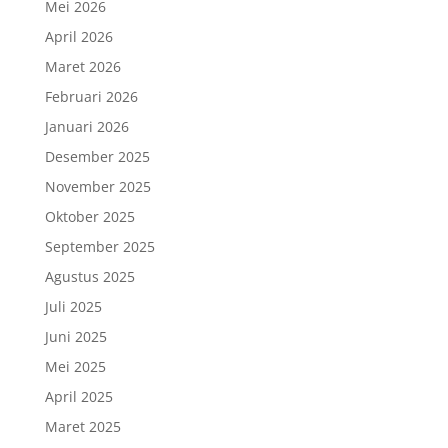
Mei 2026
April 2026
Maret 2026
Februari 2026
Januari 2026
Desember 2025
November 2025
Oktober 2025
September 2025
Agustus 2025
Juli 2025
Juni 2025
Mei 2025
April 2025
Maret 2025