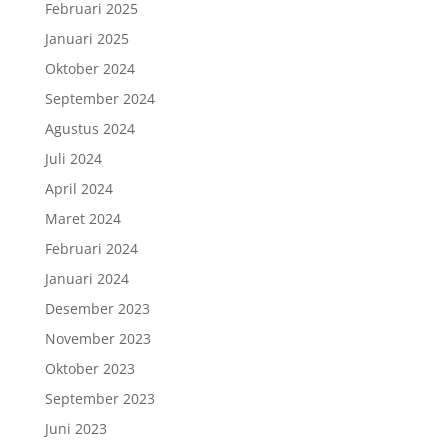
Februari 2025
Januari 2025
Oktober 2024
September 2024
Agustus 2024
Juli 2024
April 2024
Maret 2024
Februari 2024
Januari 2024
Desember 2023
November 2023
Oktober 2023
September 2023
Juni 2023