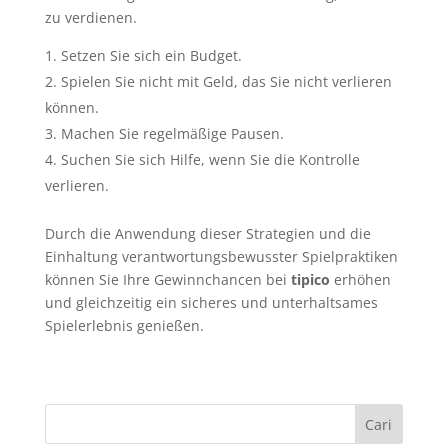
zu verdienen.
Setzen Sie sich ein Budget.
Spielen Sie nicht mit Geld, das Sie nicht verlieren
können.
Machen Sie regelmäßige Pausen.
Suchen Sie sich Hilfe, wenn Sie die Kontrolle
verlieren.
Durch die Anwendung dieser Strategien und die
Einhaltung verantwortungsbewusster Spielpraktiken
können Sie Ihre Gewinnchancen bei
tipico
erhöhen
und gleichzeitig ein sicheres und unterhaltsames
Spielerlebnis genießen.