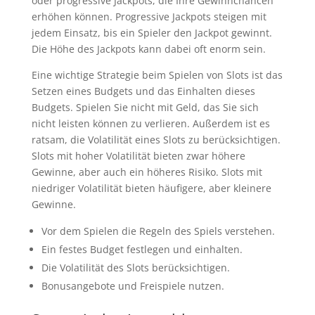
oder progressive Jackpots, die Ihre Gewinnchancen
erhöhen können. Progressive Jackpots steigen mit
jedem Einsatz, bis ein Spieler den Jackpot gewinnt.
Die Höhe des Jackpots kann dabei oft enorm sein.
Eine wichtige Strategie beim Spielen von Slots ist das
Setzen eines Budgets und das Einhalten dieses
Budgets. Spielen Sie nicht mit Geld, das Sie sich
nicht leisten können zu verlieren. Außerdem ist es
ratsam, die Volatilität eines Slots zu berücksichtigen.
Slots mit hoher Volatilität bieten zwar höhere
Gewinne, aber auch ein höheres Risiko. Slots mit
niedriger Volatilität bieten häufigere, aber kleinere
Gewinne.
Vor dem Spielen die Regeln des Spiels verstehen.
Ein festes Budget festlegen und einhalten.
Die Volatilität des Slots berücksichtigen.
Bonusangebote und Freispiele nutzen.