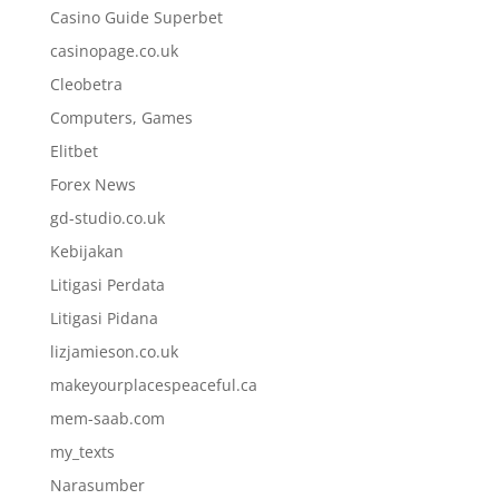
Casino Guide Superbet
casinopage.co.uk
Cleobetra
Computers, Games
Elitbet
Forex News
gd-studio.co.uk
Kebijakan
Litigasi Perdata
Litigasi Pidana
lizjamieson.co.uk
makeyourplacespeaceful.ca
mem-saab.com
my_texts
Narasumber