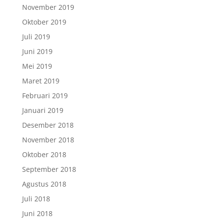
November 2019
Oktober 2019
Juli 2019
Juni 2019
Mei 2019
Maret 2019
Februari 2019
Januari 2019
Desember 2018
November 2018
Oktober 2018
September 2018
Agustus 2018
Juli 2018
Juni 2018