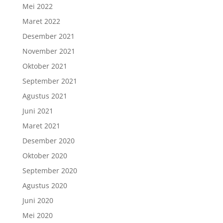
Mei 2022
Maret 2022
Desember 2021
November 2021
Oktober 2021
September 2021
Agustus 2021
Juni 2021
Maret 2021
Desember 2020
Oktober 2020
September 2020
Agustus 2020
Juni 2020
Mei 2020