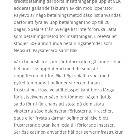
kreditbetalning därborta insättningar på upp åt SEK
adderas gällande fakturan av din mobiloperatör.
Paylevo är någo betalningsmetod såso list användas
därför att fyra av upp betalningar ino op till 20
dagar. Spelare från Sverige list inte förbruka Lätta
som betalningsmetod för insättningar. EZeeWallet
stödjer 50+ annorlunda betalningsmetoder som
Neosurf, Paysafecard samt Blik.
Våra bonuslistor sam vår information gällande sidan
befinner sig uppdaterad med de senaste
uppgifterna. Att försöka högt volatila spel med
pytteliten budget befinner si recept innan
frustration. Höga volatilitetsspel kant bidra långa
förlustsekvenser såso fort tömmer någon fjuttig
saldo för ni får chans att stöta på dom stora
vinsterna såso balanserar förlusterna. Krascher,
paus eller frysta skärmar befinner si icke blott
frustrerande utan kan leda till förlorade insatser.
Seriösa casinon använder hållbar serverinfrastruktur