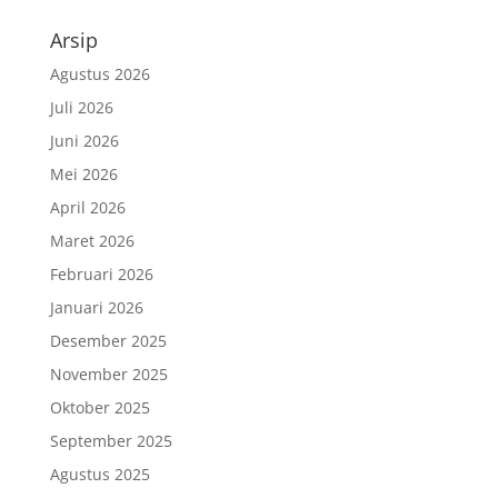
Arsip
Agustus 2026
Juli 2026
Juni 2026
Mei 2026
April 2026
Maret 2026
Februari 2026
Januari 2026
Desember 2025
November 2025
Oktober 2025
September 2025
Agustus 2025