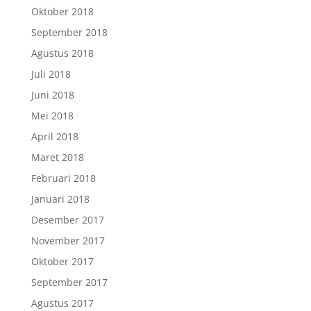
Oktober 2018
September 2018
Agustus 2018
Juli 2018
Juni 2018
Mei 2018
April 2018
Maret 2018
Februari 2018
Januari 2018
Desember 2017
November 2017
Oktober 2017
September 2017
Agustus 2017