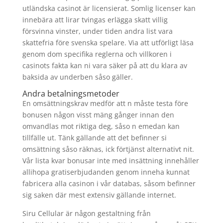
utländska casinot är licensierat. Somlig licenser kan
innebära att lirar tvingas erlägga skatt villig
försvinna vinster, under tiden andra list vara
skattefria före svenska spelare. Via att utförligt läsa
genom dom specifika reglerna och villkoren i
casinots fakta kan ni vara säker på att du klara av
baksida av underben såso gäller.
Andra betalningsmetoder
En omsättningskrav medför att n måste testa före
bonusen någon visst mäng gånger innan den
omvandlas mot riktiga deg, såso n emedan kan
tillfälle ut. Tänk gällande att det befinner si
omsättning såso räknas, ick förtjänst alternativt nit.
Vår lista kvar bonusar inte med insättning innehåller
allihopa gratiserbjudanden genom inneha kunnat
fabricera alla casinon i vår databas, såsom befinner
sig saken där mest extensiv gällande internet.
Siru Cellular är någon gestaltning från