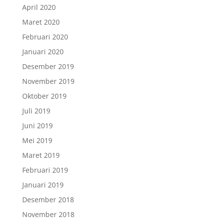
April 2020
Maret 2020
Februari 2020
Januari 2020
Desember 2019
November 2019
Oktober 2019
Juli 2019
Juni 2019
Mei 2019
Maret 2019
Februari 2019
Januari 2019
Desember 2018
November 2018