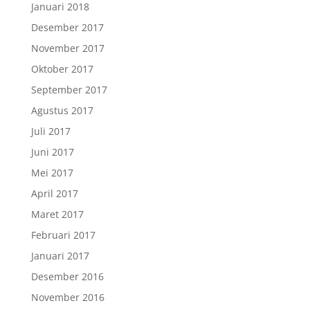
Januari 2018
Desember 2017
November 2017
Oktober 2017
September 2017
Agustus 2017
Juli 2017
Juni 2017
Mei 2017
April 2017
Maret 2017
Februari 2017
Januari 2017
Desember 2016
November 2016