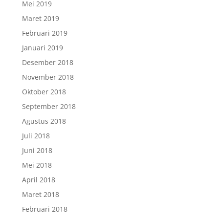
Mei 2019
Maret 2019
Februari 2019
Januari 2019
Desember 2018
November 2018
Oktober 2018
September 2018
Agustus 2018
Juli 2018
Juni 2018
Mei 2018
April 2018
Maret 2018
Februari 2018