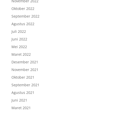
November 2022
Oktober 2022
September 2022
Agustus 2022
Juli 2022
Juni 2022
Mei 2022
Maret 2022
Desember 2021
November 2021
Oktober 2021
September 2021
Agustus 2021
Juni 2021
Maret 2021