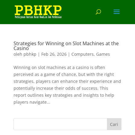
Strategies for Winning on Slot Machines at the
Casino
oleh
pbhkp
|
Feb 26, 2026
|
Computers, Games
Winning on slot machines at a casino is often
perceived as a game of chance, but with the right
strategies, players can enhance their experience and
potentially increase their odds of success. This
report outlines key strategies and insights to help
players navigate...