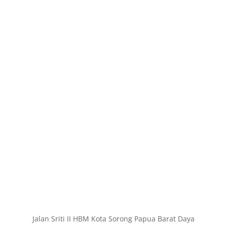
Jalan Sriti II HBM Kota Sorong Papua Barat Daya