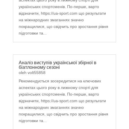
аспектах цього року в лижному спорті для
українських спортсменів. По-перше, варто
відзначити, https://ua-sport.com що результати
на міжнародних змаганнях значно
покращилися, що свідчить про зростання рівня
підготовки та...
Аналіз виступів української збірної в
біатлонному сезоні
oleh
volt55858
Рекомендується зосередитися на ключових
аспектах цього року в лижному спорті для
українських спортсменів. По-перше, варто
відзначити, https://ua-sport.com що результати
на міжнародних змаганнях значно
покращилися, що свідчить про зростання рівня
підготовки та...