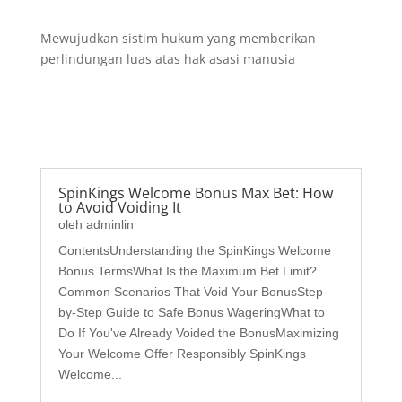
Mewujudkan sistim hukum yang memberikan
perlindungan luas atas hak asasi manusia
SpinKings Welcome Bonus Max Bet: How
to Avoid Voiding It
oleh
adminlin
ContentsUnderstanding the SpinKings Welcome
Bonus TermsWhat Is the Maximum Bet Limit?
Common Scenarios That Void Your BonusStep-
by-Step Guide to Safe Bonus WageringWhat to
Do If You've Already Voided the BonusMaximizing
Your Welcome Offer Responsibly SpinKings
Welcome...