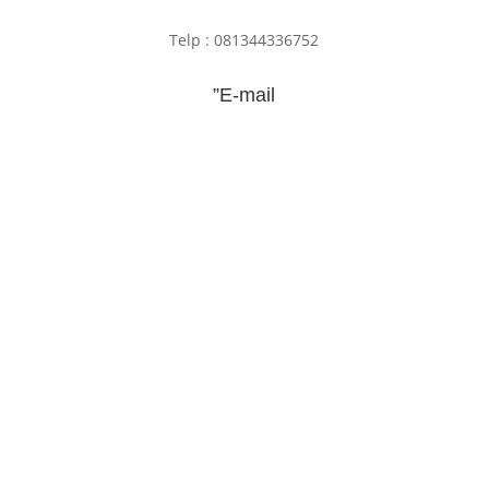
Telp : 081344336752
”E-mail