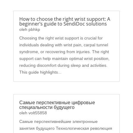
How to choose the right wrist support: A
beginner’s guide to SendiDoc solutions
oleh
pbhkp
Choosing the right wrist support is crucial for
individuals dealing with wrist pain, carpal tunnel
syndrome, or recovering from injuries. The right
support can help maintain optimal wrist position,
reducing discomfort during sleep and activities.
This guide highlights...
Самые перспективные цифровые
специальности будущего
oleh
volt55858
Самые перспективнейшие электронные
занятия будущего Технологическая революция